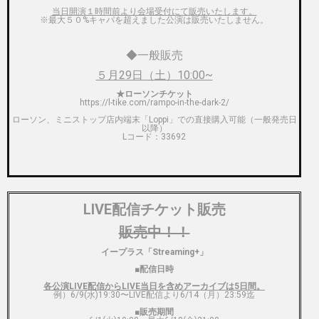
当日開演１時間前より会場受付にて販売いたします。
※最大５０%キャパを超えました公演は販売いたしません。
◆一般販売
５月29日（土）10:00~
★ローソンチケット
https://l-tike.com/rampo-in-the-dark-2/
ローソン、ミニストップ店内端末「Loppi」での直接購入可能（一般発売日
以降）
L
コード：
33692
LIVE配信チケット販売
販売中！！
イープラス「Streaming+」
■配信日時
各公演LIVE配信からLIVE当日を含めアーカイブは5日間。
例）6/9(水)19:30〜LIVE配信より6/14（月）23:59迄
■
販売期間