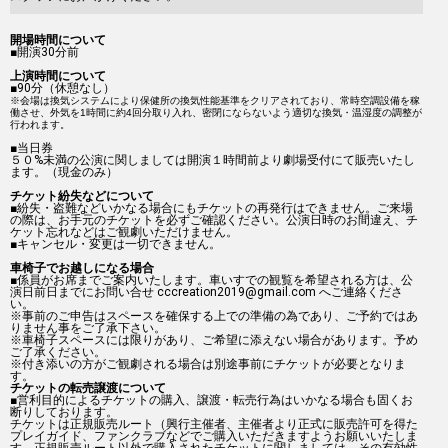
開場時間について
■開演30分前
上演時間について
■90分（休憩なし）
※会場は換気システムにより保健所の換気性能基準をクリアされており、
常時空調設備を稼
働させ、外気を
1時間に約4回分
取り入れ、密閉にならないよう適切な換気・温湿度の調整が
行われます。
■当日券
５０%未満の公演に関しましては開演１時間前より劇場受付にて販売いたし
ます。（現金のみ）
チケット紛失などについて
■紛失・盗難などいかなる場合にもチケットの再発行はできません。ご来場
の際は、お手元のチケットを必ずご確認ください。公演日時のお間違え、チ
ケット忘れなどはご観劇いただけません。
■キャンセル・変更は一切できません。
車椅子でお越しになる場合
■係員がお席までご案内いたします。車いすでの観覧を希望される方は、公
演日前日までにお問い合せ cccreation2019@gmail.com へご連絡くださ
い。
※事前のご申告はスペースを確保する上での準備の為であり、ご予約ではあ
りません事をご了承下さい。
※車椅子スペースには限りがあり、ご希望に添えない場合があります。予め
ご了承ください。
※付き添いの方がご観劇される場合は別途事前にチケットが必要となりま
す。
チケットの転売譲渡について
■営利目的によるチケットの購入、譲渡・転売行為はいかなる場合も固くお
断りしております。
チケットは正規販売ルート（興行主催者、主催者より正式に販売許可を得た
プレイガイド、ファンクラブなどでご購入いただきますようお願いいたしま