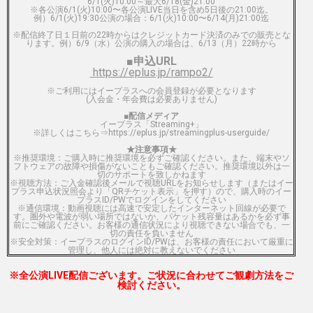
6/1(火)10:00～最大6/18(金)21:00
※各公演6/1(火)10:00〜各公演LIVE当日を含め5日後の21:00迄。
例）6/1(火)19:30公演の場合：6/1(火)10:00〜6/14(月)21:00迄
※配信終了日１日前の22時からはクレジットカード決済のみでの販売とな
ります。例）6/9（水）公演の購入の場合は、6/13（月）22時から
■申込URL
https://eplus.jp/rampo2/
※ご利用にはイープラスへの会員登録が必要となります
(入会金・年会費は必要ありません)
■配信メディア
イープラス「Streaming+」
※詳しくはこちら⇒
https://eplus.jp/streamingplus-userguide/
★注意事項★
※推奨環境：ご購入時に推奨環境を必ずご確認ください。また、端末やソ
フトウェアの故障や損傷がないこともご確認ください。推奨環境以外は一
切のサポートを致しかねます
※視聴方法：ご入金確認後メールで視聴URLをお知らせします（またはイー
プラス申込状況照会より「QRチケット表示」を押す）ので、購入時のイー
プラスID/PWでログインをしてください
※通信環境：動画視聴には高速で安定したインターネット回線が必要で
す。圏外や電波が弱い場所ではないか、パケット残容量はあるかを必ず事
前にご確認ください。お客様の通信状況により視聴できない場合でも、一
切の責任を負いません
※安全対策：イープラスのログインID/PWは、お客様の責任において厳重に
管理し、他人には絶対に教えないでください
※全公演LIVE配信ございます。ご状況に合わせてご観劇方法を
ご
検討ください。