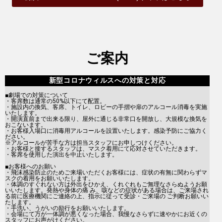
ご案内
新型コロナウィルスへの対策と対応
■劇場での対策について
・客席数は通常の50%以下にて配置。
・施設内の換気、客席、トイレ、ロビーの手摺や扉のアルコール消毒を実施
いたします。
・開演直前まで出来る限り、屋外に通じる非常口を開放し、大規模な換気を
おこないます。
・お客様入場口に消毒用アルコールを設置いたします。感染予防にご協力く
ださい。
※アルコールが苦手な方は担当スタッフにお申しつけください。
・お客様と接するスタッフは、マスク着用にて応対させていただきます。
・客席を使用した演出を中止いたします。
■お客様へのお願い
・飛沫感染防止のためご来場いただくお客様には、症状の有無に関わらずマ
スクの着用をお願いいたします。
・体調のすぐれない方は外出をひかえ、くれぐれもご無理なさらぬようお願
いいたします。発熱や身体の痛 み、咳などの症状がある場合は、ご来場され
る前に医療機関にご連絡の上、指示に従って受診・ご来場の ご判断お願いい
たします。
・手洗い、うがいの励行をお願いいたします。
・会場にて万が一体調が悪くなった場合、我慢なさらずに速やかにお近くの
スタッフにお声がけください。