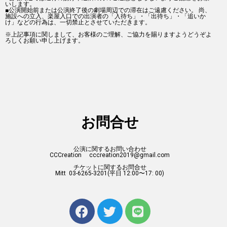
いします。
■公演開始前または公演終了後の劇場周辺での滞在はご遠慮ください。 尚、
施設への立入、楽屋入口での出演者の「入待ち」・「出待ち」・「追いか
け」などの行為は、一切禁止とさせていただきます。
※上記事項に関しまして、お客様のご理解、ご協力を賜りますようどうぞよ
ろしくお願い申し上げます。
お問合せ
公演に関するお問い合わせ
CCCreation cccreation2019@gmail.com
チケットに関するお問合せ
Mitt 03-6265-3201(平日 12:00〜17: 00)