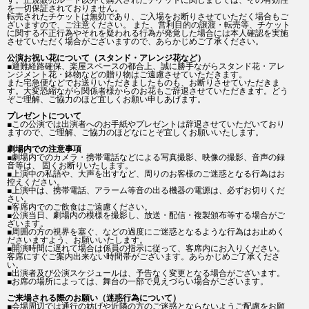
す。正規販売ルート以外で購入されたチケットに関しましては、その有効性
を一切保証されておりません。
転売されたチケットは無効であり、ご入場をお断りさせていただく場合もご
ざいますので、ご注意ください。 また、営利目的の譲渡・転売等、チケット
に関する不正行為やそれを疑われる行為が発覚した場合には本人確認を実施
させていただく場合がございますので、あらかじめご了承ください。
公演お祝い花について（スタンド・アレンジ花など）
■避難経路確保、楽屋スペースの都合上、誠に勝手ながらスタンド花・アレ
ンジメント花・鉢物などの贈り物はご遠慮させていただきます。
また宅急便などでお送りいただきましたものも、お断りさせていただきま
す。大変恐縮ながら関係者様からのお花もご辞退させていただきます。どう
ぞご理解、ご協力のほど宜しくお願い申しあげます。
プレゼントについて
■この公演では出演者へのお手紙やプレゼントは辞退させていただいており
ますので、ご理解、ご協力のほどなにとぞ宜しくお願いいたします。
劇場内での注意事項
■劇場内でのカメラ・携帯電話などによる写真撮影、映像の撮影、音声の録
音等は、 固くお断りいたします。
■上演中の私語や、大声を出すなど、周りのお客様のご迷惑となる行為はお
控えください。
■上演中は、携帯電話、アラーム等音の出る機器の電源は、必ずお切りくだ
さい。
■客席内でのご飲食はご遠慮ください。
■公演当日、劇場内の模様を撮影し、放送・配信・複製頒布等する場合がご
ざいます。
■周囲の方の視界を塞ぐ、などの過度にご迷惑となるような行為はお止めく
ださいますよう、お願いいたします。
■開演時間に遅れて場合は係員の指示に従って、客席内にお入りください。
客席にすぐご案内出来ない時間帯がございます。あらかじめご了承くださ
い。
■出演者及び公演スケジュールは、予告なく変更となる場合がございます。
■お席の場所によっては、舞台の一部で見えづらい場合がございます。
ご来場される際のお願い（迷惑行為について）
■会場周辺では通行の妨げや近隣の方のご迷惑とならないようご配慮をお願