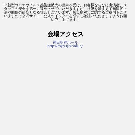
※
新型コロナウイルス感染症拡大の動向を受け、お客様ならびに出演者、ス
タッフの安全を第一に進めさせていただきますが、状況を踏まえて無観客上
演や開催の延期となる場合もございます。感染症対策に関するご案内もござ
いますので公式サイト・公式ツイッターを必ずご確認いただきますようお願
い申し上げます。
会場アクセス
神田明神ホール
http://myoujin-hall.jp/