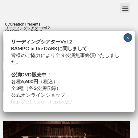
CCCreation Presents
リーディングシアターvol.2
【RAMPO in the DARK】
×
リーディングシアターVol.2
RAMPO in the DARKに関しまして
新型コロナウイルス感染症対応のご案内
とご来場のお客様へご協力のお願い
皆様のご協力により全９公演無事終演いたしまし
た。
公演DVD販売中！
新型コロナウイルス感染症対応「緊急連
各種
6,600円
（税込）
絡先ご登録フォーム」
全
3
種（各
3
公演収録）
公式オンラインショップ
https://cccreation.shop-pro.jp/