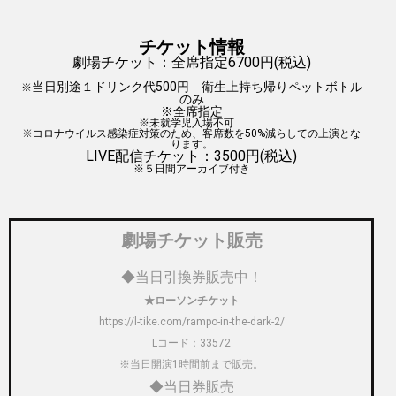
チケット情報
劇場チケット：全席指定6700円(税込)
当日
別途１ドリンク代500円 衛生上持ち帰りペットボトル
※
のみ
※全席指定
※未就学児入場不可
※コロナウイルス感染症対策のため、客席数を50%減らしての上演とな
ります。
LIVE配信チケット：3500円
(税込)
※５日間アーカイブ付き
劇場チケット販売
◆当日引換券販売中！
★ローソンチケット
https://l-tike.com/rampo-in-the-dark-2/
Lコード：33572
※当日開演1時間前まで販売。
◆当日券販売