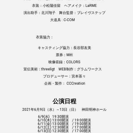
衣装：小松陽佳留 ヘアメイク：LaRME
演出助手：北川翔子 舞台監督：ブレイヴステップ
大道具 : C-COM
衣装協力：
キャスティング協力：長谷部友美
票券：Mitt
映像収録：COLORS
宣伝美術：threeligt WEB制作：グラムワークス
プロデューサー：宮本茶々
企画・製作： CCCreation
公演日程
2021年6月9日（水）～13日（日） 神田明神ホール
6/9(水) 19:30開演
6/10(木) 13:00開演 / 19:00開演
6/11(金) 13:00開演 / 19:00開演
6/12(土) 12:30開演 / 17:00開演
6/13(日) 12:30開演 / 17:00開演